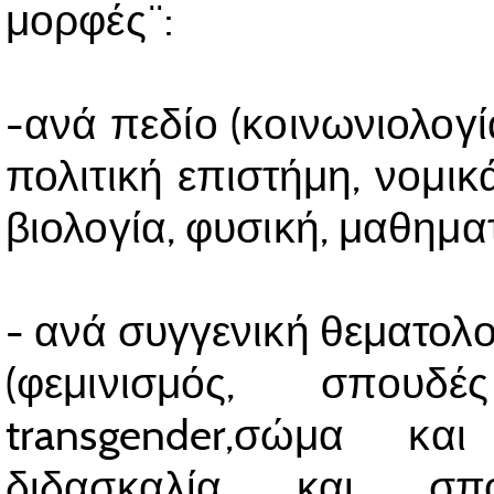
μορφές¨:
-ανά πεδίο (κοινωνιολογία
πολιτική επιστήμη, νομικά
βιολογία, φυσική, μαθηματ
- ανά συγγενική θεματολο
(φεμινισμός, σπουδ
transgender,σώμα και 
διδασκαλία και σπου