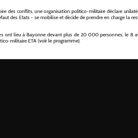
oire des conflits, une organisation politico-militaire déclare unila
faut des Etats - se mobilise et décide de prendre en charge la rest
es ont lieu à Bayonne devant plus de 20 000 personnes, le 8 avr
ico-militaire ETA (
voir le programme
).