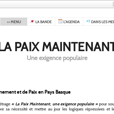
>> MENU
LA BANDE
L'AGENDA
DANS LES ME
LA PAIX MAINTENAN
Une exigence populaire
(LBP, 2017, 2
rmement et de Paix en Pays Basque
étrage
pour sou
« La Paix Maintenant, une exigence populaire »
 sa nécessité et mettre au jour les logiques répressives et le