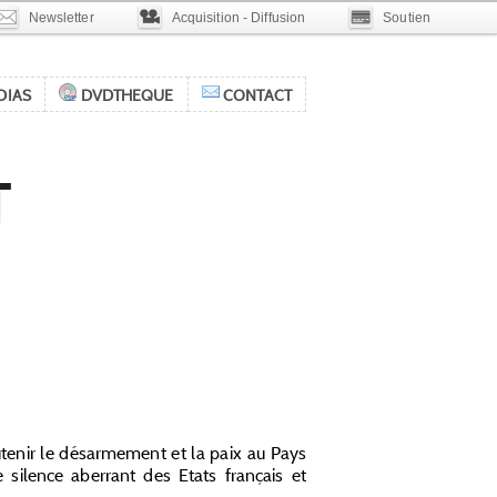
Newsletter
Acquisition - Diffusion
Soutien
DIAS
DVDTHEQUE
CONTACT
T
Réalisé par Thomas Lacoste
3’ VOST en english, español, euskara & italiano)
tenir le désarmement et la paix au Pays
 silence aberrant des Etats français et