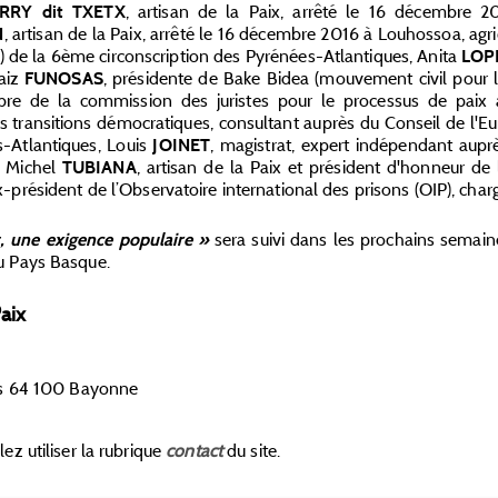
, artisan de la Paix, arrêté le 16 décembre 
RRY dit TXETX
, artisan de la Paix, arrêté le 16 décembre 2016 à Louhossoa, agr
N
) de la 6ème circonscription des Pyrénées-Atlantiques, Anita
LOP
aiz
, présidente de Bake Bidea (mouvement civil pour l
FUNOSAS
bre de la commission des juristes pour le processus de paix
des transitions démocratiques, consultant auprès du Conseil de l'
-Atlantiques, Louis
, magistrat, expert indépendant aup
JOINET
, Michel
, artisan de la Paix et président d'honneur de
TUBIANA
ex-président de l’Observatoire international des prisons (OIP), cha
sera suivi dans les prochains semain
, une exigence populaire »
u Pays Basque.
Paix
ers 64 100 Bayonne
ez utiliser la rubrique
contact
du site.