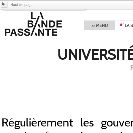
Total
0.00
Haut de page
Frais de port inclus -
Vider le panier
>> MENU
LA 
UNIVERSITÉ
R
Un film de L'Autre c
Régulièrement les gouv