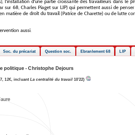
, l'installation d'une partie croissante des travailleurs dans le
pr
bar sur
68
, Charles Piaget sur
LIP
) qui permettent aussi de penser 
s en matière de
droit du travail
(Patrice de Charette) ou de lutte co
ervention aussi.
Soc. du précariat
Question soc.
Ebranlement 68
LIP
ce politique - Christophe Dejours
7, 12€, incluant
La centralité du travail
10'22)
Faure