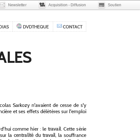
Newsletter
Acquisition - Diffusion
Soutien
DIAS
DVDTHEQUE
CONTACT
IALES
icolas Sarkozy n'avaient de cesse de s'y
cière et ses effets délétères sur l'emploi
urd'hui comme hier : le
travail
. Cette série
 sur la
centralité du travail
, la souffrance