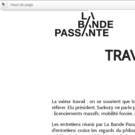
Total
0.00
Haut de page
Frais de port inclus -
Vider le panier
TRAV
La valeur travail : on se souvient que 
référer. Elu président, Sarkozy ne parle 
: licenciements massifs, mobilité forcée, e
Les entretiens réunis par La Bande Pass
d'entretiens croise les regards du philo