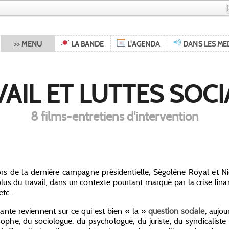
>> MENU
LA BANDE
L'AGENDA
DANS LES ME
AIL ET LUTTES SOC
8 films-entretiens d'intervention
lors de la dernière campagne présidentielle, Ségolène Royal et N
plus du travail, dans un contexte pourtant marqué par la crise finan
tc...
ante reviennent sur ce qui est bien « la »
question sociale
, aujo
sophe, du sociologue, du psychologue, du juriste, du syndicaliste