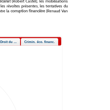
écariat
(Robert Castel), les mobilisations
les révoltes présentes, les tentatives du
ntre la
corruption financière
(Renaud Van
Droit du ...
Crimin. éco. financ.